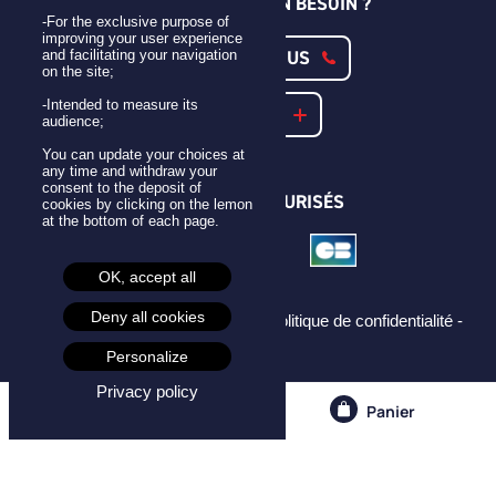
UNE QUESTION ? UN BESOIN ?
-For the exclusive purpose of
improving your user experience
CONTACTEZ-NOUS
and facilitating your navigation
on the site;
-Intended to measure its
NOTRE FAQ
audience;
You can update your choices at
any time and withdraw your
consent to the deposit of
PAIEMENTS SÉCURISÉS
cookies by clicking on the lemon
at the bottom of each page.
OK, accept all
Deny all cookies
Mentions légales -
CGU -
CGV -
Politique de confidentialité -
Cookies -
Personalize
Privacy policy
Compte
Panier