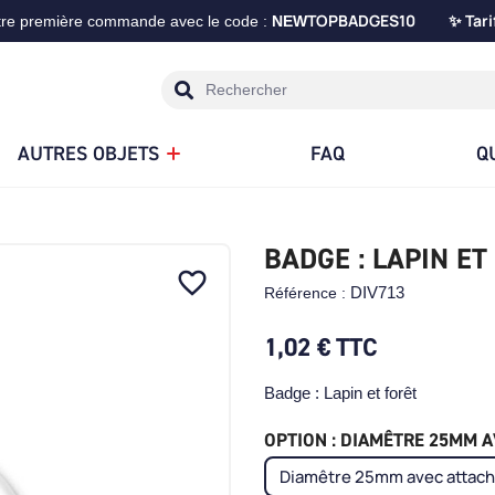
TOPBADGES10
Tari
tre première commande avec le code :
NEW
✨
AUTRES OBJETS
FAQ
Q
BADGE : LAPIN ET
favorite_border
DIV713
Référence :
1,02 €
TTC
Badge : Lapin et forêt
OPTION : DIAMÊTRE 25MM AV