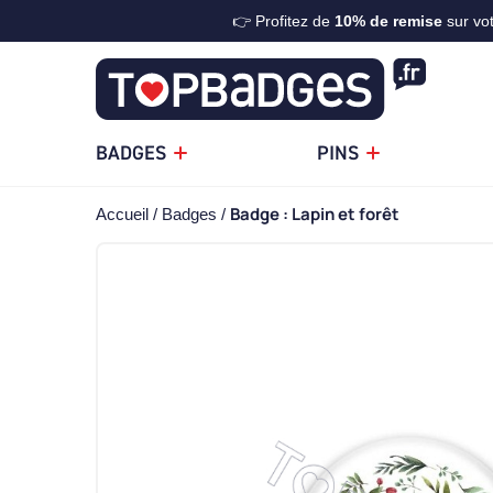
👉 Profitez de
10%
de remise
sur vo
BADGES
PINS
Badge : Lapin et forêt
Accueil
Badges