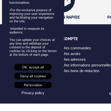
functionalities;
-For the exclusive purpose of
improving your user experience
LIVRAISON RAPIDE
P
and facilitating your navigation
on the site;
-Intended to measure its
audience;
CATÉGORIES
COMPTE
You can update your choices at
any time and withdraw your
consent to the deposit of
Badges
Mes commandes
cookies by clicking on the lemon
Pins
Mes avoirs
at the bottom of each page.
Masques
Mes adresses
Créateurs
Mes informations personnelle
OK, accept all
Mes bons de réduction
Deny all cookies
Personalize
Privacy policy
M