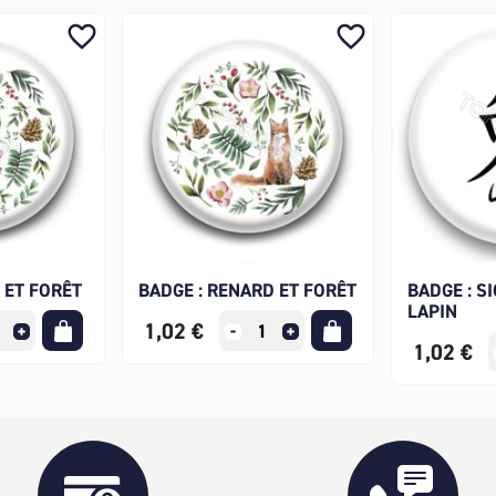
favorite_border
favorite_border
 ET FORÊT
BADGE : RENARD ET FORÊT
BADGE : S
LAPIN
1,02 €
1,02 €