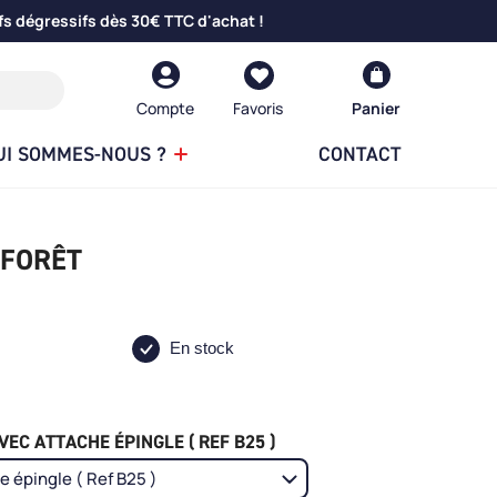
fs dégressifs dès 30€ TTC d'achat !
Compte
Panier
UI SOMMES-NOUS ?
CONTACT
 FORÊT
En stock
EC ATTACHE ÉPINGLE ( REF B25 )