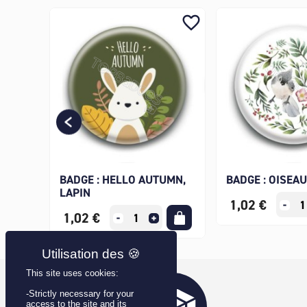
favorite_border
favorite_border
BADGE : HELLO AUTUMN,
BADGE : OISEAU
LAPIN
1,02 €
1,02 €
This site uses cookies:
-Strictly necessary for your
access to the site and its