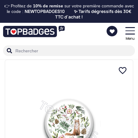
👉 Profitez de
10%
de remise
sur votre première commande avec
TOPBADGES10
Tarifs dégressifs dès 30€
le code :
NEW
✨
TTC d'achat !
Menu
favorite_border