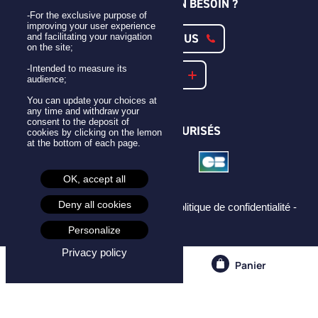
UNE QUESTION ? UN BESOIN ?
-For the exclusive purpose of
improving your user experience
CONTACTEZ-NOUS
and facilitating your navigation
on the site;
-Intended to measure its
NOTRE FAQ
audience;
You can update your choices at
any time and withdraw your
consent to the deposit of
PAIEMENTS SÉCURISÉS
cookies by clicking on the lemon
at the bottom of each page.
OK, accept all
Deny all cookies
Mentions légales -
CGU -
CGV -
Politique de confidentialité -
Cookies -
Personalize
Privacy policy
Compte
Panier